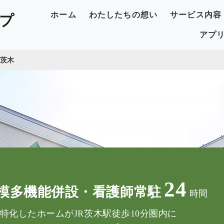
ホーム
わたしたちの想い
サービス内容
プ
アプ
ト茨木
24
模多機能併設・看護師常駐
時間
特化したホームがJR茨木駅徒歩10分圏内に