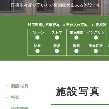
医療依存度が高い方が長期療養出来る施設です。
対応可能な医療行為
● 受け入れ可能 ▲ 要相談
バルーン
ストマ
在宅酸素
インスリン
結核
肺炎
梅毒
認知症状
施設写真
施設写真
料金