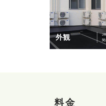
J
玄
明
居
ミ
リ
個
外観
フロント
リビング
トイレ
ミスト浴
ボランテ浴
リフト浴
個浴
モデルルーム
看多機リビング
閑
館
お
手
ミ
洗
可
料金