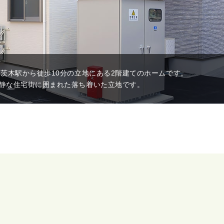
R茨木駅から徒歩10分の立地にある2階建てのホームです。
関入ってすぐにフロントがあります。
るく広々としたリビングがあります。
室にはトイレがあります。
スト浴を備えています。
フトキャリーを備えた浴室です。
浴では浴槽で身体を伸ばしてゆっくりご入浴いただけます。
浴槽に出入りする際の「またぐ」動作が不要なボランテ浴です。
居室は全部屋個室です。
看護小規模多機能を併設しています。
静な住宅街に囲まれた落ち着いた立地です。
内は玄関部分も含め段差のないバリアフリーの作りになっています
食事やレクリエーションでご利用者様が集まり過ごされます。
すり、緊急通報装置も備えており、安心してご利用いただけます。
スト浴での入浴は寝たままの姿勢で入浴でき、また身体への負担も
体から浴槽に浸かるまでの全てを乗り換えの必要なく行うことが可
動式の物を含め数ヶ所に手すりが付いており安心してご利用いただ
機械の操作もスタッフが行いますので、安心して浴槽に浸かっていた
備え付けのエアコン、収納棚、冷蔵庫、カーテンの他に、家具を持
看護小規模多機能は通い、訪問、宿泊といったサービスを複合的に