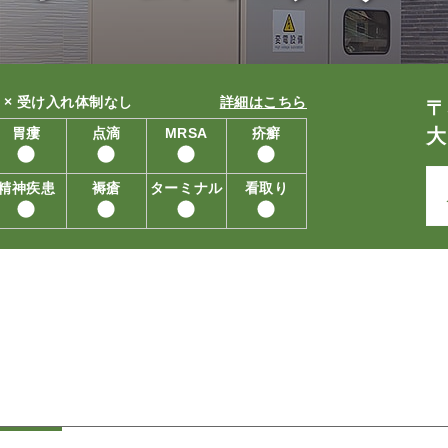
 × 受け入れ体制なし
詳細はこちら
〒
胃瘻
点滴
MRSA
疥癬
大
精神疾患
褥瘡
ターミナル
看取り