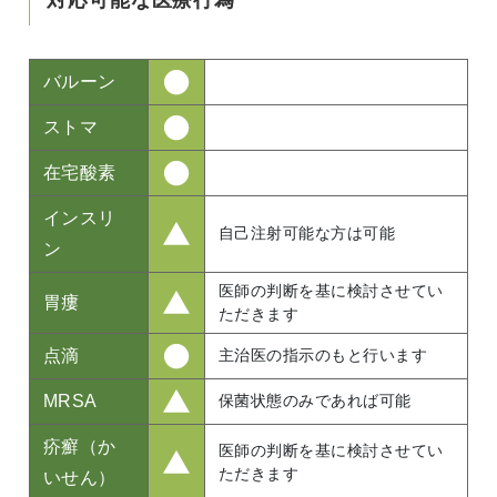
バルーン
ストマ
在宅酸素
インスリ
自己注射可能な方は可能
ン
医師の判断を基に検討させてい
胃瘻
ただきます
点滴
主治医の指示のもと行います
MRSA
保菌状態のみであれば可能
疥癬（か
医師の判断を基に検討させてい
ただきます
いせん）