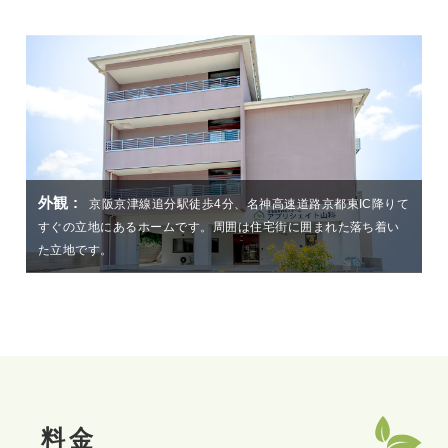
外観
玄関
2階リビング
廊下
ボランテ浴
京阪京津線追分駅徒歩4分、名神高速道路京都東IC降りて
玄関は段差のないバリアフリーの作りになっています。
廊下は車椅子ですれ違うのにも十分な広さがあります。
浴槽に出入りする際に「またぐ」動作が不要な
リビングは日の光が入る明るい作りになってい
4階リビング
居室
居室トイレ
ミスト浴
個浴
すぐの立地にあるホームです。
左手に事務所がございますので、お気軽にスタッフまでお声掛け
ます。
ここで歩行の練習などのリハビリをされるご利用者様もいらっし
ボランテ浴です。
お食事やレクリエーションでご利用者様が集まり過ごされ
居室は全部屋個室です。
個浴には可動式の手すりがついています。
ミスト浴を備えています。
居室にはトイレがあります。
ご自宅では入浴が難しい方でも安心して湯船に
ホームは4階建てです。
周囲は住宅街に囲まれた落ち着い
ご自宅で使い慣れた家具を持ち
寝たままの姿勢で入浴で
お困りの際は各階近く
手すり、緊急通報
スタッフと一
た立地です。
下さい。
ます。
のスタッフへお声掛け下さい。
ゃいます。
込みいただくことが可能です。
装置を備えており、安心してご利用いただけます。
き、また身体への負担も少なく入浴いただけるのが特徴です。
浸かっていただけます。
緒にゆっくりと入浴いただくことができます。
料金