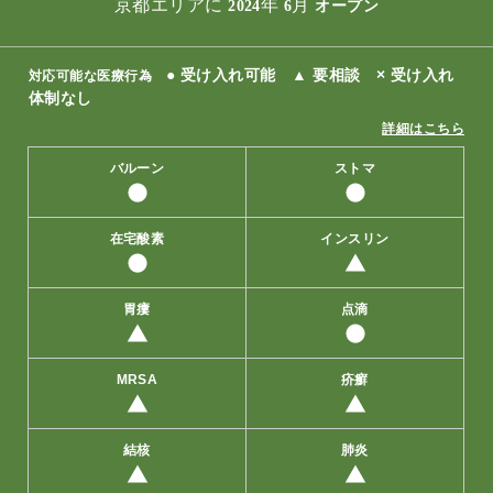
京都エリアに
年
月
2024
6
オープン
● 受け入れ可能 ▲ 要相談 × 受け入れ
対応可能な医療行為
体制なし
詳細はこちら
バルーン
ストマ
在宅酸素
インスリン
胃瘻
点滴
MRSA
疥癬
結核
肺炎